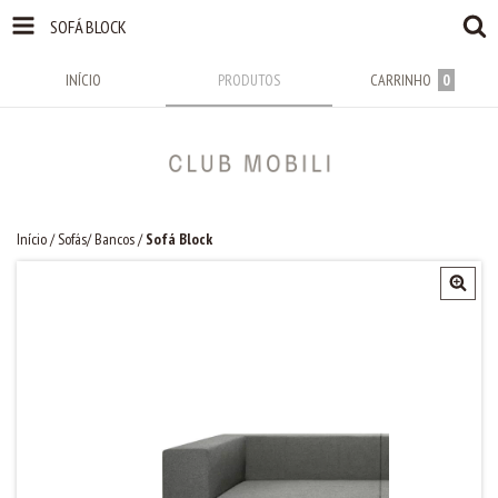
SOFÁ BLOCK
INÍCIO
PRODUTOS
CARRINHO
0
Início
/
Sofás/ Bancos
/
Sofá Block