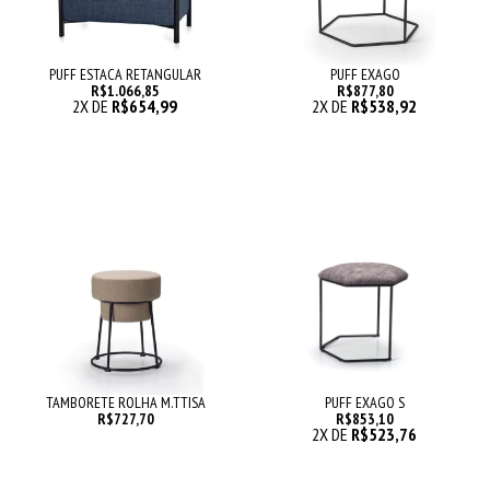
PUFF ESTACA RETANGULAR
PUFF EXAGO
R$1.066,85
R$877,80
2
X DE
R$654,99
2
X DE
R$538,92
TAMBORETE ROLHA M.TTISA
PUFF EXAGO S
R$727,70
R$853,10
2
X DE
R$523,76