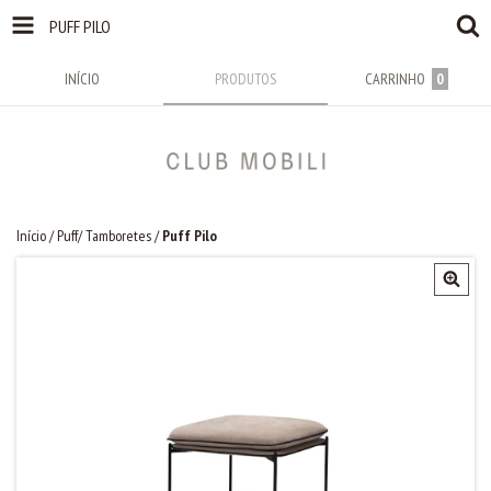
PUFF PILO
INÍCIO
PRODUTOS
CARRINHO
0
Início
/
Puff/ Tamboretes
/
Puff Pilo