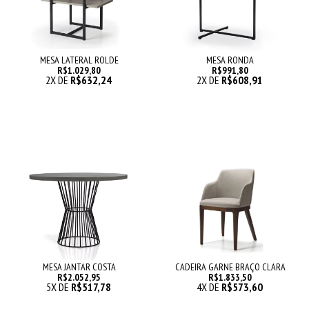
MESA LATERAL ROLDE
MESA RONDA
R$1.029,80
R$991,80
2
X DE
R$632,24
2
X DE
R$608,91
MESA JANTAR COSTA
CADEIRA GARNE BRAÇO CLARA
R$2.052,95
R$1.833,50
5
X DE
R$517,78
4
X DE
R$573,60