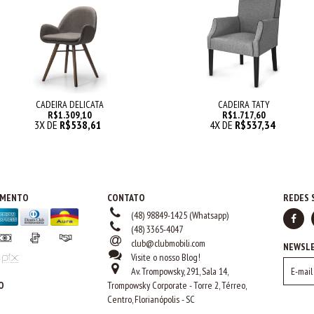
CADEIRA DELICATA
CADEIRA TATY
R$1.309,10
R$1.717,60
3
X DE
R$538,61
4
X DE
R$537,34
AMENTO
CONTATO
REDES 
(48) 98849-1425 (Whatsapp)
(48) 3365-4047
club@clubmobili.com
NEWSL
Visite o nosso Blog!
Av. Trompowsky, 291, Sala 14,
O
Trompowsky Corporate - Torre 2, Térreo,
Centro, Florianópolis - SC