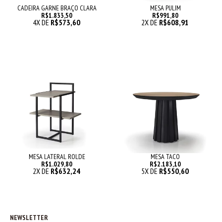
CADEIRA GARNE BRAÇO CLARA
MESA PULIM
R$1.833,50
R$991,80
4
X DE
R$573,60
2
X DE
R$608,91
MESA LATERAL ROLDE
MESA TACO
R$1.029,80
R$2.183,10
2
X DE
R$632,24
5
X DE
R$550,60
NEWSLETTER